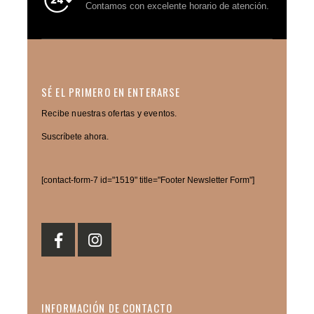
$
250,00
$
250,00
Contamos con excelente horario de atención.
IVA
IVA
Incluido
Incluido
Banca de Pecho
Banca de Pecho
$
15,00
$
15,00
0
out of 5
0
out of 5
SÉ EL PRIMERO EN ENTERARSE
IVA
IVA
Recibe nuestras ofertas y eventos.
Incluido
Incluido
Suscríbete ahora.
[contact-form-7 id="1519" title="Footer Newsletter Form"]
INFORMACIÓN DE CONTACTO