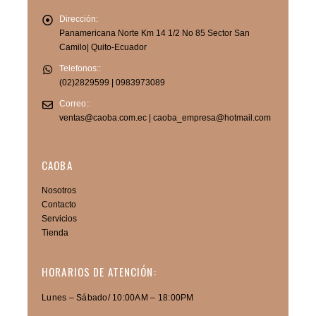
Dirección:
Panamericana Norte Km 14 1/2 No 85 Sector San
Camilo| Quito-Ecuador
Telefonos::
(02)2829599 | 0983973089
Correo::
ventas@caoba.com.ec | caoba_empresa@hotmail.com
CAOBA
Nosotros
Contacto
Servicios
Tienda
HORARIOS DE ATENCIÓN:
Lunes – Sábado/ 10:00AM – 18:00PM