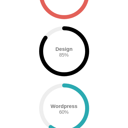
Design
85
%
Wordpress
60
%